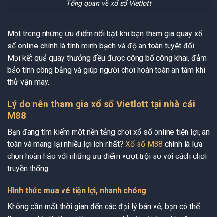
Tổng quan về xổ số Vietlott
Một trong những ưu điểm nổi bật khi bạn tham gia quay xổ
số online chính là tính minh bạch và độ an toàn tuyệt đối.
Mọi kết quả quay thưởng đều được công bố công khai, đảm
bảo tính công bằng và giúp người chơi hoàn toàn an tâm khi
thử vận may.
Lý do nên tham gia xổ số Vietlott tại nhà cái
M88
Bạn đang tìm kiếm một nền tảng chơi xổ số online tiện lợi, an
toàn và mang lại nhiều lợi ích nhất?
Xổ số M88
chính là lựa
chọn hoàn hảo với những ưu điểm vượt trội so với cách chơi
truyền thống.
Hình thức mua vé tiện lợi, nhanh chóng
Không cần mất thời gian đến các đại lý bán vé, bạn có thể