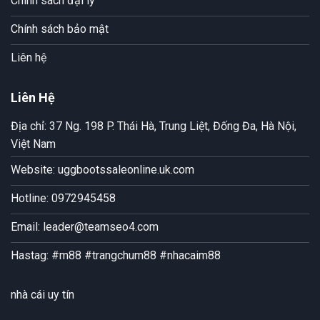
Chính sách đại lý
Chính sách bảo mật
Liên hệ
Liên Hệ
Địa chỉ: 37 Ng. 198 P. Thái Hà, Trung Liệt, Đống Đa, Hà Nội,
Việt Nam
Website: uggbootssaleonline.uk.com
Hotline: 0972945458
Email:
leader@teamseo4.com
Hastag: #m88 #trangchum88 #nhacaim88
nhà cái uy tín