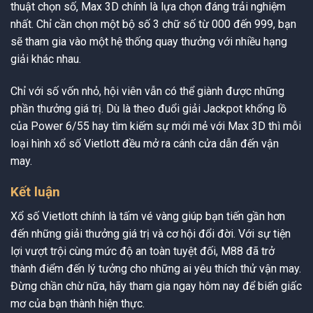
thuật chọn số, Max 3D chính là lựa chọn đáng trải nghiệm
nhất. Chỉ cần chọn một bộ số 3 chữ số từ 000 đến 999, bạn
sẽ tham gia vào một hệ thống quay thưởng với nhiều hạng
giải khác nhau.
Chỉ với số vốn nhỏ, hội viên vẫn có thể giành được những
phần thưởng giá trị. Dù là theo đuổi giải Jackpot khổng lồ
của Power 6/55 hay tìm kiếm sự mới mẻ với Max 3D thì mỗi
loại hình xổ số
Vietlott
đều mở ra cánh cửa dẫn đến vận
may.
Kết luận
Xổ số
Vietlott
chính là tấm vé vàng giúp bạn tiến gần hơn
đến những giải thưởng giá trị và cơ hội đổi đời. Với sự tiện
lợi vượt trội cùng mức độ an toàn tuyệt đối, M88 đã trở
thành điểm đến lý tưởng cho những ai yêu thích thử vận may.
Đừng chần chừ nữa, hãy tham gia ngay hôm nay để biến giấc
mơ của bạn thành hiện thực.